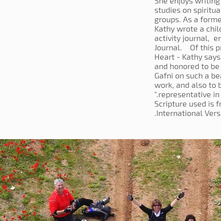
She enjoys writing
studies on spiritu
groups. As a forme
Kathy wrote a chil
activity journal, en
Journal. Of this pr
Heart - Kathy says
and honored to be
Gafni on such a be
work, and also to 
representative in F
Scripture used is 
International Versi