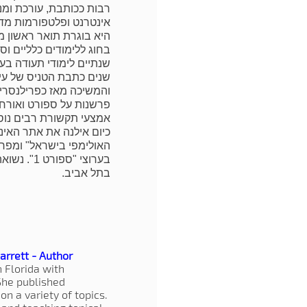
רבות ככותבת, עורכת ומ
אינטרנט ופלטפורמות מדיה
היא בוגרת תואר ראשון מ
בחוג ללימודים כלליים וס
שנים כתבת הטניס של עית
והמשיכה מאז כפרילנסרית
פרשנות על ספורט ואורח 
אמצעי תקשורת רבים נוס
כיום אילנה את אתר האינ
האולימפי בישראל" ומפר
בערוצי "ספור
בתל אביב.
arrett - Author
 Florida with
She published
on a variety of topics.