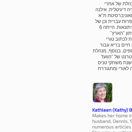
נהלת של אתרי
 דיגיטלית. אילנה
אוניברסיטת ת"א
פרות עברית וכן של
שנתיים לימודי תעודה בעיתונאות. הייתה 6
ון "הארץ"
 לכתוב טורי
חיים בריא עבור
פים. בנוסף, מנהלת
טרנט של "הוועד
שנת משחקי טניס
ט 1". נשואה לאורי ומתגוררת
Kathleen (Kathy) B
Makes her home in
husband, Dennis. 
numerous articles 