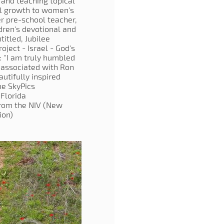
 and teaching topical
al growth to women's
r pre-school teacher,
dren's devotional and
titled, Jubilee
oject - Israel - God's
: "I am truly humbled
 associated with Ron
autifully inspired
be SkyPics
lorida."
from the NIV (New
on).