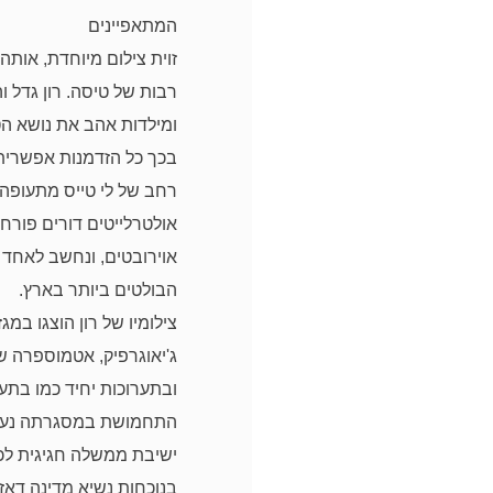
המתאפיינים
זוית צילום מיוחדת, אות
רבות של טיסה. רון גדל 
ומילדות אהב את נושא הט
בכך
כל הזדמנות אפשרית. 
רחב של
לי טייס מתעופה 
אולטרלייטים
דורים פורח
אוירובטים, ונחשב לאחד 
הבולטים ביותר בארץ.
צילומיו של רון הוצגו במגזי
ג'יאוגרפיק,
אטמוספרה של
ובתערוכות יחיד כמו
בתער
התחמושת במסגרתה נע
ישיבת ממשלה חגיגית לכב
בנוכחות נשיא
מדינה דאז 