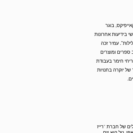
ייפיקס, בוגר
 בידיעות אחרונות
וספים "7 ימים" ו - "7 לילות". עמיר זכה
 ספרים ומוצרים
ריחי חימר בעבודת
 של יוקרה בחנויות
ם.
ים של חברת "רייז
פי. טל הוא יזם