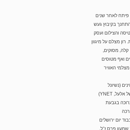
ה פיתח לאחר שנים
והתחנך בקיבוץ געש
יסה והצילום ועסק
רון מצלם על מיגוון
קלה, מסוקים,
ים ואף מטוסים
מצלמי האוויר
נים (נשיונל
 אלעל,
YNET
)
וכה בגבעת
רכה
וד יום ירושלים
שמעון פרס ז"ל,