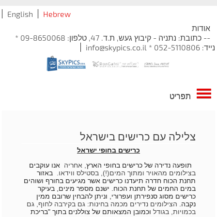
English
Hebrew
אודות
-- כתובת: נתניה - קיבוץ געש, ת.ד. 47, טלפון: 09-8650068 *
נייד: 052-5110806 * info@skypics.co.il
תפריט
צלילה עם כרישים בישראל
כרישים בחופי ישראל
תופעה נדירה של כרישים בחופי הארץ
​, אחריה
אנו עוקבים
בצילומים מהאויר ומתוך המים(!), בסטילס ווידאו.
באזור
תחנת הכוח חדרה תיעדנו כרישים אשר מגיעים בחורף ושוהים
במים החמים של תחנת הכוח. ישנם מספר מינים, בעיקר
כרישים מסוג סנפירתן ועפרורי, וניתן להבחין שרובם ממין
נקבה.
​הצילומים נדירים מכמה בחינות: גם בקירבה לחוף, גם
בכמויות, בגודל
וכמובן המצאותם של צוללנים בתוך "בריכת