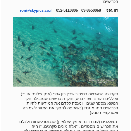
הכרישים" .
רון גפני 09-8650068 052-5110806
ron@skypics.co.il
הקבוצה התגבשה בחיבור שבין רון גפני (אמן צילומי אוויר)
וצוללים נועזים ועדי ברש, חוקרת כרישים שמובילה חקר
הנושא מספר שנים
ומנסה לקדם את המודעות להיות
הכרישים חיה מוגנת (בשאיפה להפוך את האזור לשמורה
ואטרקציית טבע)
הצוללנים (עם הרבה אומץ יש לציין) שנכנסו לשחות ולצלם
את הכרישים מספרים :
"אלה מינים סקרנים, זו חיה
טריטוריאלית, במידה והיא מגלה אגרסיביות כי חדרנו לה