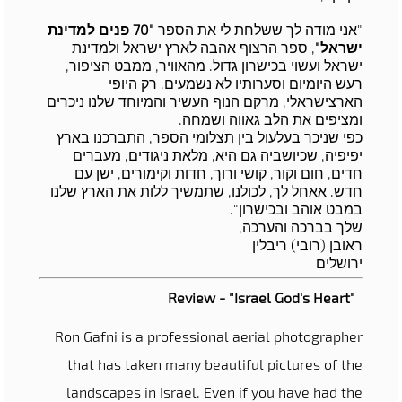
"אני מודה לך ששלחת לי את הספר
"70 פנים למדינת
ישראל"
, ספר הרצוף אהבה לארץ ישראל ולמדינת
ישראל ועשוי בכישרון גדול. מהאוויר, ממבט הציפור,
רעש היומיום וסערותיו לא נשמעים. רק היופי
הארצישראלי, מרקם הנוף העשיר והמיוחד שלנו ניכרים
ומציפים את הלב גאווה ושמחה.
כפי שניכר בעלעול בין תצלומי הספר, התברכנו בארץ
יפיפיה, שכיושביה גם היא, מלאת ניגודים, מעברים
חדים, חום וקור, קושי ורוך, חדות וקימורים, ישן עם
חדש. אאחל לך, לכולנו, שתמשיך ללות את הארץ שלנו
במבט אוהב ובכישרון".
שלך בברכה והערכה,
ראובן (רובי) ריבלין
ירושלים
Review - "Israel God's Heart"
Ron Gafni is a professional aerial photographer
that has taken many beautiful pictures of the
landscapes in Israel. Even if you have had the