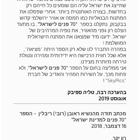
שתייצג את ישראל עליה הם שומעים כל חייהם רק
בחדשות, בצורה האותנטית ביותר. אחרי שפסלנו את
המתנות הבנאליות כמו חמסה או אוויר ירושלמי קדוש
בבקבוק, נתקלנו בספר
"70 פנים לישראל"
, בו מתעד
הצלם רון גפני מהאוויר, את נופיה המרהיבים של
ישראל. ידענו מיד שמצאנו את המתנה הישראלית
המושלמת !
במהרה התברר לנו שלא רק הספר היתה "מציאה",
אלא שכל חווית הרכישה היא ידידותית ומהירה ונטולת
טירחה מיותרת מצידנו.
אני ממליצה בחום על הספר
"70 פנים לישראל"
, ולא
פחות מכך, על השירות המהיר והאדיב של חברת
" !
SkyPics
"
בהערכה רבה, טליה ספיבק
אוגוסט 2019
מכתב תודה מהנשיא ראובן (רובי) ריבלין - הספר
"70 פנים למדינת ישראל"
16 דצמבר, 2018
רון יקר,