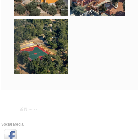
首页
--
--
Social Media