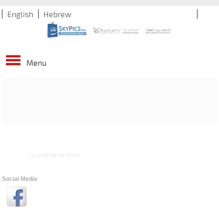
English
Hebrew
Menu
tu página de inicio
--
--
Social Media