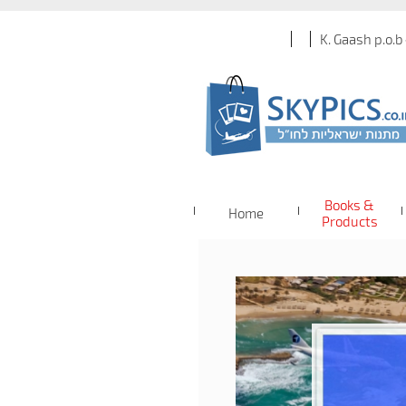
K. Gaash p.o.b
Books &
Home
Products