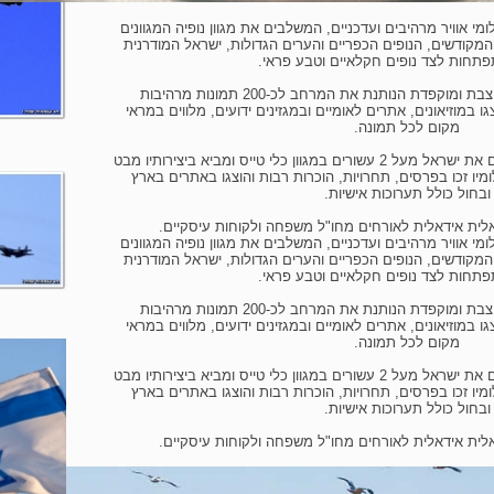
 אוויר מרהיבים ועדכניים, המשלבים את מגוון נופיה המגוונים
מקודשים, הנופים הכפריים והערים הגדולות, ישראל המודרנית
פתחות לצד נופים חקלאיים וטבע פראי.
הספר הינו מתנה ישראלית מעוצבת ומוקפדת הנותנת את המרחב לכ-200 תמונות מרהיבות
ו במוזיאונים, אתרים לאומיים ובמגזינים ידועים, מלווים במראי
מקום לכל תמונה.
על המחבר\צלם: רון גפני טס ומצלם את ישראל מעל 2 עשורים במגוון כלי טייס ומביא ביצירותיו מבט
לומיו זכו בפרסים, תחרויות, הוכרות רבות והוצגו באתרים בארץ
ובחול כולל תערוכות אישיות.
ית אידאלית לאורחים מחו"ל משפחה ולקוחות עיסקיים.
 אוויר מרהיבים ועדכניים, המשלבים את מגוון נופיה המגוונים
מקודשים, הנופים הכפריים והערים הגדולות, ישראל המודרנית
פתחות לצד נופים חקלאיים וטבע פראי.
הספר הינו מתנה ישראלית מעוצבת ומוקפדת הנותנת את המרחב לכ-200 תמונות מרהיבות
ו במוזיאונים, אתרים לאומיים ובמגזינים ידועים, מלווים במראי
מקום לכל תמונה.
על המחבר\צלם: רון גפני טס ומצלם את ישראל מעל 2 עשורים במגוון כלי טייס ומביא ביצירותיו מבט
לומיו זכו בפרסים, תחרויות, הוכרות רבות והוצגו באתרים בארץ
ובחול כולל תערוכות אישיות.
ית אידאלית לאורחים מחו"ל משפחה ולקוחות עיסקיים.