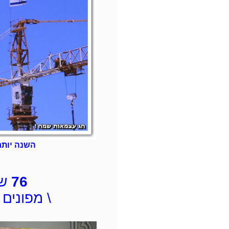
השנה יותר
9
76
ש"
\ מפונים